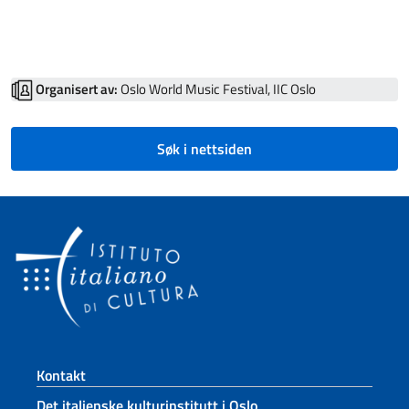
Organisert av:
Oslo World Music Festival, IIC Oslo
Søk i nettsiden
Footer section
Kontakt
Det italienske kulturinstitutt i Oslo