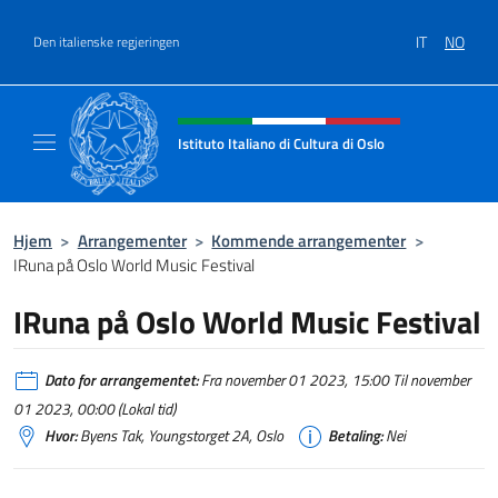
Hopp over
IT
NO
Den italienske regjeringen
Header, social and menu of site
Istituto Italiano di Cultura di Oslo
Sito Ufficiale dell'Istituto Italiano di Cultura
Hjem
>
Arrangementer
>
Kommende arrangementer
>
IRuna på Oslo World Music Festival
IRuna på Oslo World Music Festival
Dato for arrangementet:
Fra november 01 2023, 15:00 Til november
01 2023, 00:00 (Lokal tid)
Hvor:
Byens Tak, Youngstorget 2A, Oslo
Betaling:
Nei