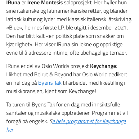
IRuna
er
Irene Montesis
soloprosjekt. Her hyller hun
sine italienske og latinamerikanske røtter, og blander
latinsk kultur og lyder med klassisk italiensk låtskriving.
«Blue», hennes første LP, ble utgitt i desember 2021.
Den har blitt kalt «en politisk plate som snakker om
kjærlighet». Her viser IRuna sin lekne og oppriktige
evne til å adressere intime, ofte ubehagelige temaer.
IRuna er del av Oslo Worlds prosjekt
Keychange
:
I likhet med Beirut & Beyond har Oslo World dedikert
en hel dag på
Byens Tak
til arbeidet med likestilling i
musikkbransjen, kjent som Keychange!
Ta turen til Byens Tak for en dag med innsiktsfulle
samtaler og musikalske opptredener. Programmet vil
foregå på engelsk.
S
e hele programmet for Keychange
her