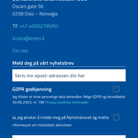
Oscars gate 56
0258 Oslo – Norvegia
Tlf.
+47 40002790
/
92
iicoslo@esteri.it
Om oss
Meld deg på vårt nyhetsbrev
Inserisci la tua email
GDPR godkjenning
Jeg tillater at mine personlige data behandles ifølge GDPR og lovvedtaket
30.06.2003, nr. 196
Privacy
Juridiske merknader
Ja, jeg ønsker å melde meg på Nyhetsbrevet og motta
informasjon om Instituttets aktiviteter