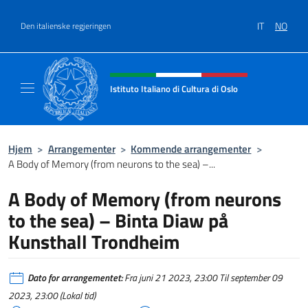
Hopp over
IT
NO
Den italienske regjeringen
Header, social and menu of site
Istituto Italiano di Cultura di Oslo
Sito Ufficiale dell'Istituto Italiano di Cultura
Hjem
>
Arrangementer
>
Kommende arrangementer
>
A Body of Memory (from neurons to the sea) –...
A Body of Memory (from neurons
to the sea) – Binta Diaw på
Kunsthall Trondheim
Dato for arrangementet:
Fra juni 21 2023, 23:00 Til september 09
2023, 23:00 (Lokal tid)