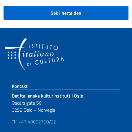
Søk i nettsiden
Footer section
Kontakt
Det italienske kulturinstitutt i Oslo
Oscars gate 56
0258 Oslo – Norvegia
Tlf.
+47 40002790
/
92