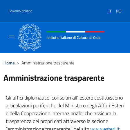
Salta al contenuto
IT
NO
Governo Italiano
Intestazione sito, social e menù
Istituto Italiano di Cultura di Oslo
Sito Ufficiale dell'Istituto Italiano di Cultura
Home
>
Amministrazione trasparente
Amministrazione trasparente
Gli uffici diplomatico-consolari all’ estero costituiscono
articolazioni periferiche del Ministero degli Affari Esteri
e della Cooperazione Internazionale, che assicura la
trasparenza dei propri dati attraverso la sezione
“amministrazione trasparente” del sito
www.esteri.it
.