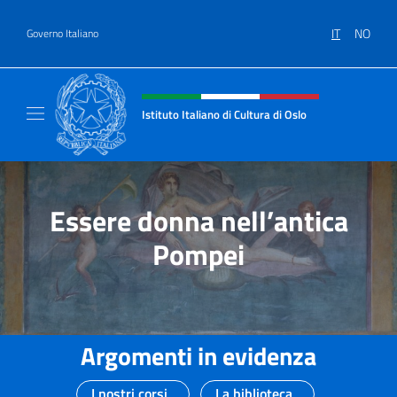
Salta al contenuto
IT
NO
Governo Italiano
Intestazione sito, social e menù
Istituto Italiano di Cultura di Oslo
Sito Ufficiale dell'Istituto Italiano di Cultura
Essere donna nell’antica
Pompei
Argomenti in evidenza
I nostri corsi
La biblioteca