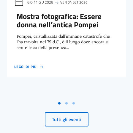
GIO 11 GIU 2026
VEN 04 SET 2026
Mostra fotografica: Essere
donna nell’antica Pompei
Pompei, cristallizzata dall’immane catastrofe che
l’ha travolta nel 79 d.C., è il luogo dove ancora si
sente l’eco della presenza...
LEGGI DI PIÙ
MOSTRA FOTOGRAFICA: ESSERE DONNA NELL’ANTICA POMPEI
Tutti gli eventi