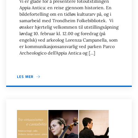
Vi er glade for å presentere fotoutstillingen
Appia Antica: en reise gjennom historien. En
bildefortelling om en tidløs kulturarv på, og i
samarbeid med Trondheim Folkebibliotek. Vi
ønsker hjertelig velkommen til utstillingsåpning
lørdag 10. februar kl. 12.00 og foredrag (på
engelsk) ved arkeolog Lorenza Campanella, som
er kommunikasjonsansvarlig ved parken Parco
Archeologico dell’Appia Antica og […]
LES MER