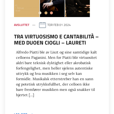
AVSLUTTET
TOR FEB 01 2024
TRA VIRTUOSISMO E CANTABILITÀ –
MED DUOEN CIOGLI – LAURETI
Alfredo Piatti ble av Liszt og sine samtidige kalt
celloens Paganini. Men for Piatti blir virtuositet
aldri bare teknisk dyktighet eller akrobatisk
forfengelighet, men heller sjelens autentiske
uttrykk og hva musikken i seg selv kan
formidle. Musikalsk etterstreber han en sann
og potetisk utrykksfullhet, der celloen ikke
bare fremfører musikken men også snakker til
hjertet […]