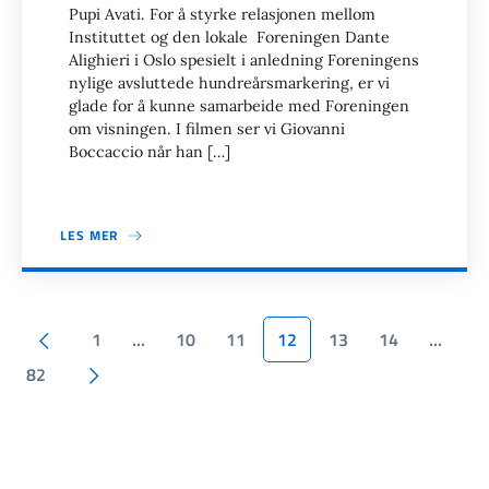
Pupi Avati. For å styrke relasjonen mellom
Instituttet og den lokale Foreningen Dante
Alighieri i Oslo spesielt i anledning Foreningens
nylige avsluttede hundreårsmarkering, er vi
glade for å kunne samarbeide med Foreningen
om visningen. I filmen ser vi Giovanni
Boccaccio når han […]
LES MER
Paginering
Forrige side
1
…
10
11
12
13
14
…
Next page
82