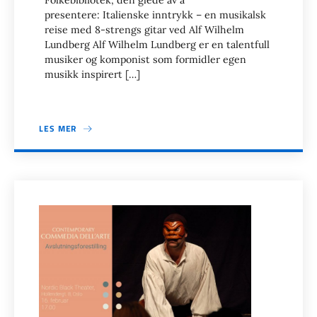
Folkebibliotek, den glede av å
presentere: Italienske inntrykk – en musikalsk
reise med 8-strengs gitar ved Alf Wilhelm
Lundberg Alf Wilhelm Lundberg er en talentfull
musiker og komponist som formidler egen
musikk inspirert […]
LES MER