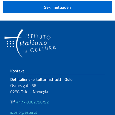
Søk i nettsiden
Footer section
Kontakt
Det italienske kulturinstitutt i Oslo
Oscars gate 56
0258 Oslo – Norvegia
Tlf.
+47 40002790
/
92
iicoslo@esteri.it