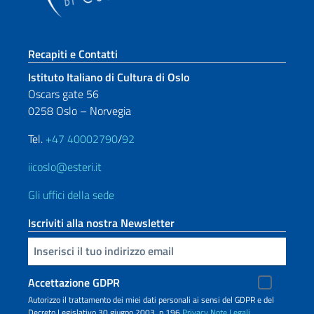
Sezione footer
Recapiti e Contatti
Istituto Italiano di Cultura di Oslo
Oscars gate 56
0258 Oslo – Norvegia
Tel.
+47 40002790
/
92
iicoslo@esteri.it
Gli uffici della sede
Iscriviti alla nostra Newsletter
Inserisci la tua email
Accettazione GDPR
Autorizzo il trattamento dei miei dati personali ai sensi del GDPR e del
Decreto Legislativo 30 giugno 2003, n.196
Privacy
Note Legali