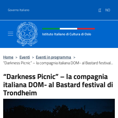
Salta al contenuto
IT
NO
Governo Italiano
Intestazione sito, social e menù
Istituto Italiano di Cultura di Oslo
Sito Ufficiale dell'Istituto Italiano di Cultura
Home
>
Eventi
>
Eventi in programma
>
“Darkness Picnic” – la compagnia italiana DOM- al Bastard festival...
“Darkness Picnic” – la compagnia
italiana DOM- al Bastard festival di
Trondheim