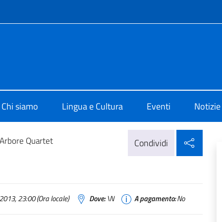
e menù
i Cultura di Oslo
Chi siamo
Lingua e Cultura
Eventi
Notizie
Condi
 Arbore Quartet
Condividi
2013, 23:00 (Ora locale)
Dove:
\N
A pagamento:
No