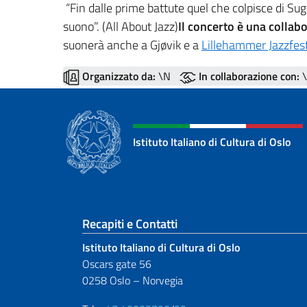
“Fin dalle prime battute quel che colpisce di Sug
suono”. (All About Jazz)
Il concerto è una collab
suonerà anche a Gjøvik e a
Lillehammer Jazzfest
Organizzato da:
\N
In collaborazione con:
\
Istituto Italiano di Cultura di Oslo
Sezione footer
Recapiti e Contatti
Istituto Italiano di Cultura di Oslo
Oscars gate 56
0258 Oslo – Norvegia