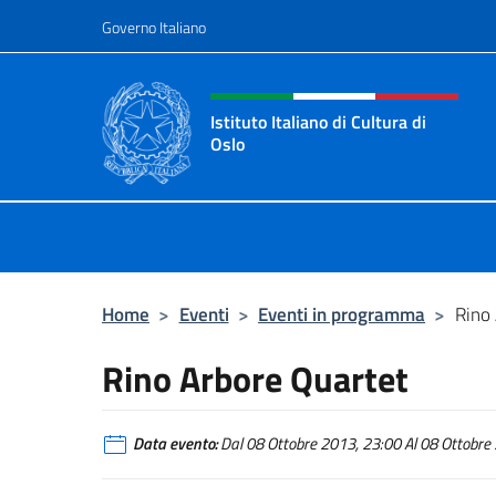
Salta al contenuto
Governo Italiano
Intestazione sito, social 
Istituto Italiano di Cultura di
Oslo
Sito Ufficiale dell'Istituto Italiano d
Home
>
Eventi
>
Eventi in programma
>
Rino
Rino Arbore Quartet
Data evento:
Dal 08 Ottobre 2013, 23:00 Al 08 Ottobre 