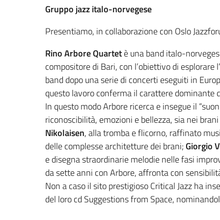
Gruppo jazz italo-norvegese
Presentiamo, in collaborazione con Oslo Jazzfo
Rino Arbore Quartet
è una band italo-norvegese
compositore di Bari, con l’obiettivo di esplorare
band dopo una serie di concerti eseguiti in Europ
questo lavoro conferma il carattere dominante d
In questo modo Arbore ricerca e insegue il “suono
riconoscibilità, emozioni e bellezza, sia nei brani
Nikolaisen
, alla tromba e flicorno, raffinato mu
delle complesse architetture dei brani;
Giorgio 
e disegna straordinarie melodie nelle fasi impro
da sette anni con Arbore, affronta con sensibil
Non a caso il sito prestigioso Critical Jazz ha inse
del loro cd Suggestions from Space, nominandolo