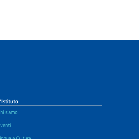
’Istituto
hi siamo
venti
ingua e Cultura