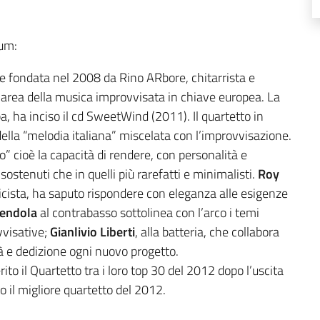
rum:
 fondata nel 2008 da Rino ARbore, chitarrista e
 l’area della musica improvvisata in chiave europea. La
a, ha inciso il cd SweetWind (2011). Il quartetto in
ella “melodia italiana” miscelata con l’improvvisazione.
” cioè la capacità di rendere, con personalità e
 sostenuti che in quelli più rarefatti e minimalisti.
Roy
sicista, ha saputo rispondere con eleganza alle esigenze
Vendola
al contrabasso sottolinea con l’arco i temi
vvisative;
Gianlivio Liberti
, alla batteria, che collabora
ità e dedizione ogni nuovo progetto.
rito il Quartetto tra i loro top 30 del 2012 dopo l’uscita
 il migliore quartetto del 2012.