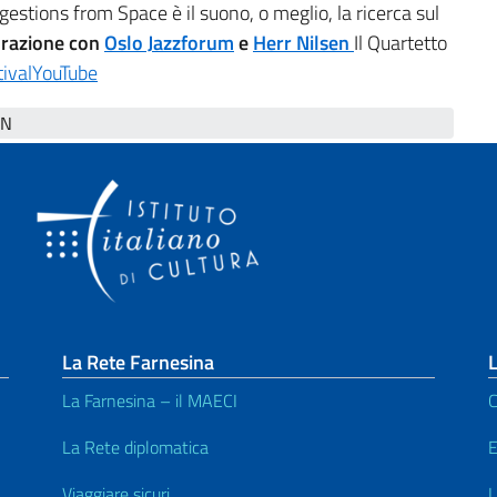
gestions from Space è il suono, o meglio, la ricerca sul
orazione con
Oslo Jazzforum
e
Herr Nilsen
Il Quartetto
ival
YouTube
N
La Rete Farnesina
L
La Farnesina – il MAECI
C
La Rete diplomatica
E
Viaggiare sicuri
L