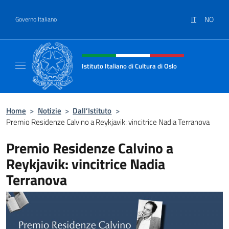
Salta al contenuto
IT
NO
Governo Italiano
Intestazione sito, social e menù
Istituto Italiano di Cultura di Oslo
Sito Ufficiale dell'Istituto Italiano di Cultura
Home
>
Notizie
>
Dall’Istituto
>
Premio Residenze Calvino a Reykjavik: vincitrice Nadia Terranova
Premio Residenze Calvino a
Reykjavik: vincitrice Nadia
Terranova