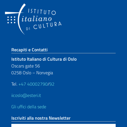
Sezione footer
Recapiti e Contatti
Istituto Italiano di Cultura di Oslo
Oscars gate 56
0258 Oslo – Norvegia
Tel.
+47 40002790
/
92
iicoslo@esteri.it
Gli uffici della sede
Iscriviti alla nostra Newsletter